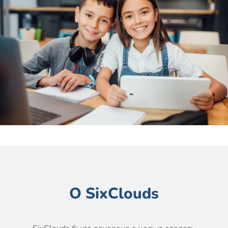
О SixClouds